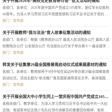
关于开展2026年“高校党史教育研讨会” 征文活动的通知
各部门、各单位：2026年是中国共产党成立105周年，是红军长征胜利
90周年。为深入学习贯彻习近平党建思想和习近平总书记关于党的历
史、传承红色基因等重要论述，弘扬伟大建党精神，根据教育部高等
部门：宣传部
学校科学研究发展中心下发《2026年“高校党史教育研讨会”征文通
关于开展教师“我与法治”育人故事征集活动的通知
知》相关要求，现将征文有关事项通知如下：一、会议主题习近平党
各部门、各单位：根据《教育部办公厅 最高人民法院办公厅 最高人民
建思想与中国式现代化二、参考选题1.习近平党建思想的科学内涵与
检察院办公厅 公安部办公厅 司法部办公厅关于举办第十一届全国学生
理论品格2.习近平党建思想的实践基础与...
“学宪法 讲宪法”活动的通知》（教政法厅函〔2026〕2号），教育部
部门：宣传部
全国青少年普法网（下称青少年普法网，qspfw.moe.gov.cn）开设“我
转发关于征集第29届全国推普周启动仪式成果展素材的通知
与法治”专栏，活动通知如下：一、内容要求面向教师（含专任教师和
各部门、各单位：教育部将于9月中旬在延边州举办第29届全国推普周
普通教职工）征集关于教育教学、依法治校、工作实践过程中学习法
启动仪式，活动主题为“依法推广普及国家通用语言文字，奋进强国建
律知识、宣传法治文化、践行...
设新征程”。为做好全国推普周启动仪式成果展示工作，现征集校内开
部门：宣传部
展推普工作中的优秀做法、典型案例、保留的优秀照片、纸质资料和
关于开展全国大中小学生同上一堂庆祝中国共产党成立105周年“思政大课”的通知
视频资料。内容主要包括：1.开展国家通用语言文字推广普及普法宣
各相关部门、教学单位：为深入学习贯彻习近平总书记给中共一大纪
传活动方面。2.加大国家通用语言文字推广力度，促进铸牢中华民族
念馆、南湖革命纪念馆少先队红领巾讲解员的重要回信精神，发挥思
共同意识方面。3.各单位落实国家通...